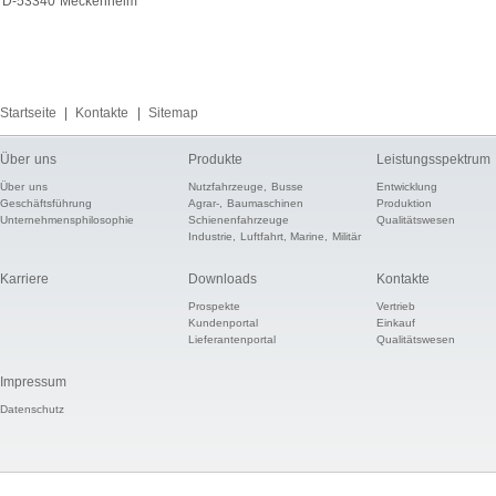
D-53340 Meckenheim
Startseite
|
Kontakte
|
Sitemap
Über uns
Produkte
Leistungsspektrum
Über uns
Nutzfahrzeuge, Busse
Entwicklung
Geschäftsführung
Agrar-, Baumaschinen
Produktion
Unternehmensphilosophie
Schienenfahrzeuge
Qualitätswesen
Industrie, Luftfahrt, Marine, Militär
Karriere
Downloads
Kontakte
Prospekte
Vertrieb
Kundenportal
Einkauf
Lieferantenportal
Qualitätswesen
Impressum
Datenschutz