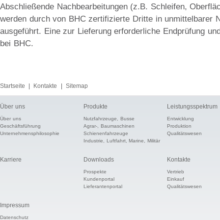
Abschließende Nachbearbeitungen (z.B. Schleifen, Oberfl
werden durch von BHC zertifizierte Dritte in unmittelbarer
ausgeführt. Eine zur Lieferung erforderliche Endprüfung und
bei BHC.
Startseite
|
Kontakte
|
Sitemap
Über uns
Produkte
Leistungsspektrum
Über uns
Nutzfahrzeuge, Busse
Entwicklung
Geschäftsführung
Agrar-, Baumaschinen
Produktion
Unternehmensphilosophie
Schienenfahrzeuge
Qualitätswesen
Industrie, Luftfahrt, Marine, Militär
Karriere
Downloads
Kontakte
Prospekte
Vertrieb
Kundenportal
Einkauf
Lieferantenportal
Qualitätswesen
Impressum
Datenschutz