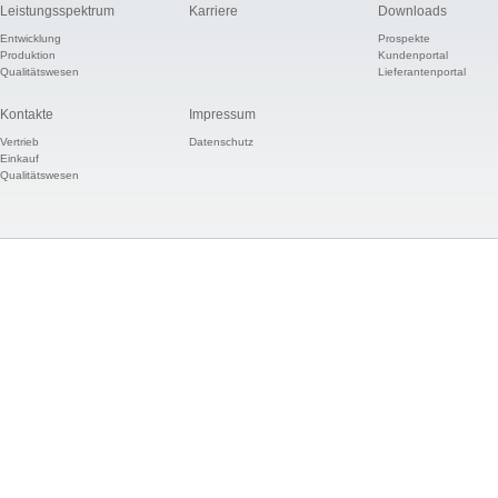
Leistungsspektrum
Karriere
Downloads
Entwicklung
Prospekte
Produktion
Kundenportal
Qualitätswesen
Lieferantenportal
Kontakte
Impressum
Vertrieb
Datenschutz
Einkauf
Qualitätswesen