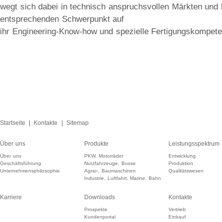
wegt sich dabei in technisch anspruchsvollen Märkten und 
entsprechenden Schwerpunkt auf
ihr Engineering-Know-how und spezielle Fertigungskompet
Startseite
|
Kontakte
|
Sitemap
Über uns
Produkte
Leistungsspektrum
Über uns
PKW, Motorräder
Entwicklung
Geschäftsführung
Nutzfahrzeuge, Busse
Produktion
Unternehmensphilosophie
Agrar-, Baumaschinen
Qualitätswesen
Industrie, Luftfahrt, Marine, Bahn
Karriere
Downloads
Kontakte
Prospekte
Vertrieb
Kundenportal
Einkauf