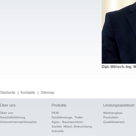
Dipl.-Wirtsch.-Ing. 
Startseite
|
Kontakte
|
Sitemap
Über uns
Produkte
Leistungsspektrum
Über uns
PKW
Werkzeugbau
Geschäftsführung
Nutzfahrzeuge, Trailer
Produktion
Unternehmensphilosophie
Agrar-, Baumaschinen
Qualitätswesen
Sanitär, Möbel, Beleuchtung,
Industrie