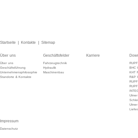
Startseite
|
Kontakte
|
Sitemap
Über uns
Geschäftsfelder
Karriere
Down
Über uns
Fahrzeugtechnik
RUPF 
Geschäftsführung
Hydraulik
BHC G
Unternehmensphilosophie
Maschinenbau
KHT F
Standorte & Kontakte
R&P U
RUPF 
RUPF 
INTE
Ulmer
Schlei
Ulmer
Liefer
Impressum
Datenschutz